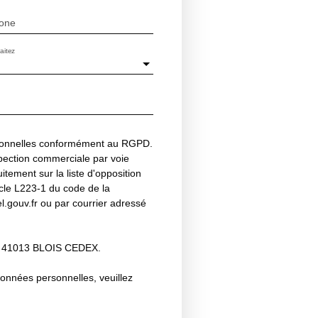
one
aitez
rsonnelles conformément au RGPD.
spection commerciale par voie
tement sur la liste d'opposition
cle L223-1 du code de la
l.gouv.fr ou par courrier adressé
11, 41013 BLOIS CEDEX.
données personnelles, veuillez