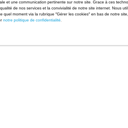
imale et une communication pertinente sur notre site. Grace à ces tec
qualité de nos services et la convivialité de notre site internet. Nous 
 quel moment via la rubrique ″Gérer les cookies″ en bas de notre site,
er
notre politique de confidentialité
.
Vendéenne Immobilier Montagne
,
au service de votre projet immo