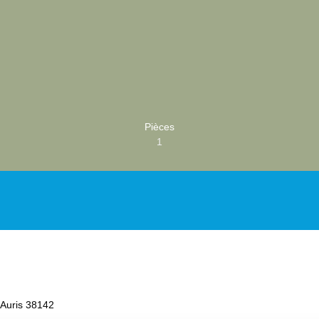
Pièces
1
 Auris 38142