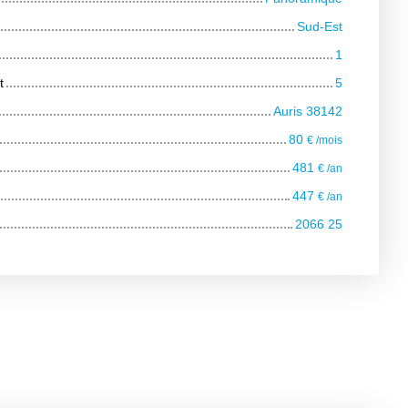
Sud-Est
1
t
5
Auris 38142
80
€ /mois
481
€ /an
447
€ /an
2066 25