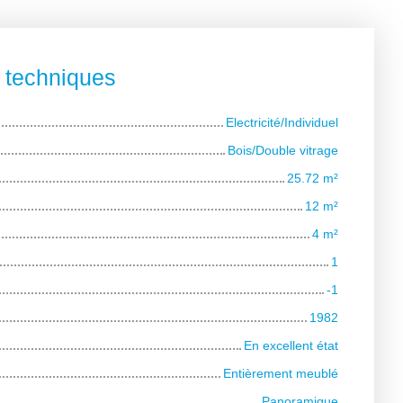
s techniques
Electricité/Individuel
Bois/Double vitrage
25.72
m²
12
m²
4
m²
1
-1
1982
En excellent état
Entièrement meublé
Panoramique