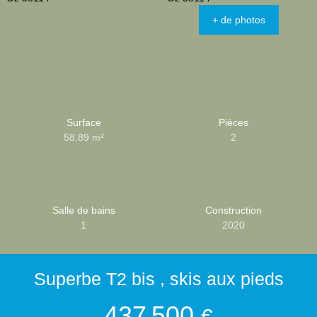
+ de photos
Surface
Pièces
58.89
m²
2
Salle de bains
Construction
1
2020
Superbe T2 bis , skis aux pieds
437 500
€