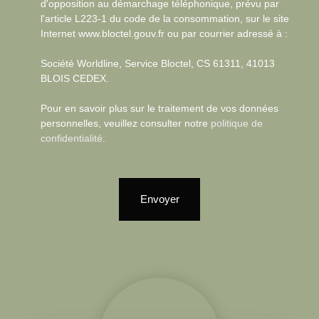
d'opposition au démarchage téléphonique, prévu par
l'article L223-1 du code de la consommation, sur le site
Internet www.bloctel.gouv.fr ou par courrier adressé à :
Société Worldline, Service Bloctel, CS 61311, 41013
BLOIS CEDEX.
Pour en savoir plus sur le traitement de vos données
personnelles, veuillez consulter notre
politique de
confidentialité
.
Envoyer