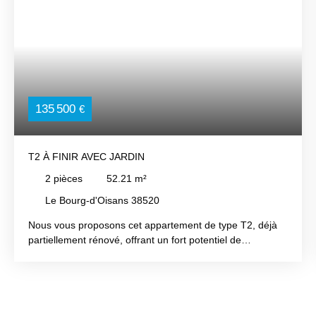
135 500
€
T2 À FINIR AVEC JARDIN
2
pièces
52.21
m²
Le Bourg-d'Oisans 38520
Nous vous proposons cet appartement de type T2, déjà
partiellement rénové, offrant un fort potentiel de
valorisation. Pour profiter pleinement d’un appartement
entièrement remis à neuf avec jardin, il vous restera à
personnaliser : les revêtements muraux,l’aménagement
de la salle d’eau et du coin cuisine,ainsi que la finition par
enduit de l’isolation extérieure déjà réalisée. Une belle