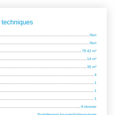
s techniques
Non
Non
78.42
m²
14
m²
30
m²
4
1
1
1
A rénover
Partiellement équipée/Indépendante