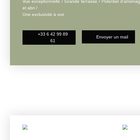
Vue exceptionnelle / Grande terrasse / Potentiel d’aména
et abri /
Une exclusivité à voir
+33 6 42 99 89
Envoyer un mail
61