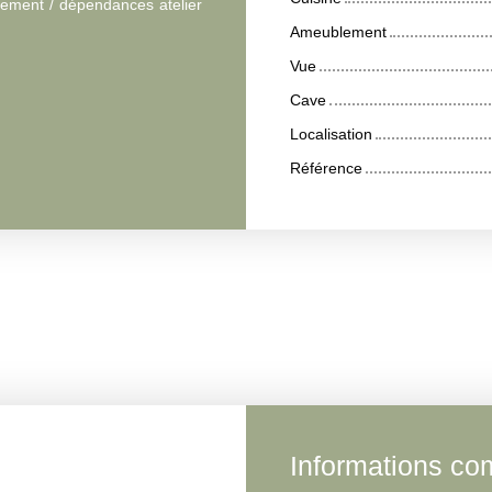
gement / dépendances atelier
Ameublement
Vue
Cave
Localisation
Référence
Informations co