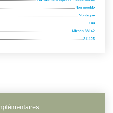
Non meublé
Montagne
Oui
Mizoën 38142
211125
mplémentaires