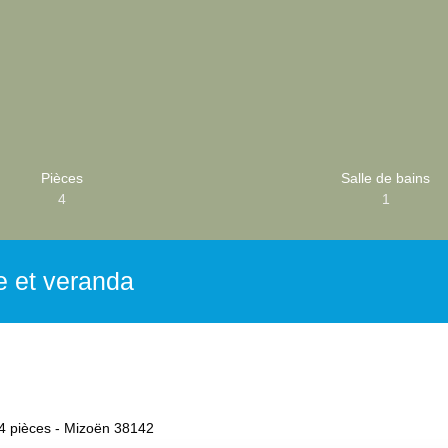
Pièces
Salle de bains
4
1
e et veranda
4 pièces - Mizoën 38142