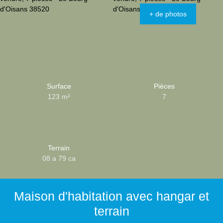
+ de photos
Surface
Pièces
123
m²
7
Terrain
08 a 79 ca
Maison d'habitation avec hangar et
terrain