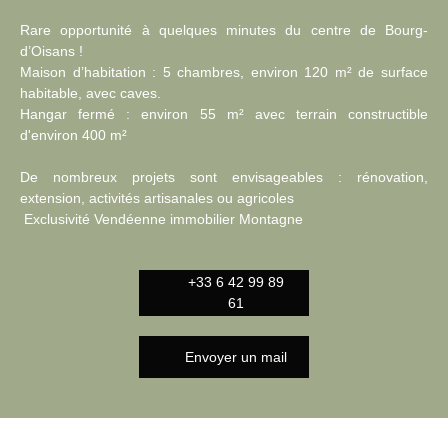
Rare opportunité à quelques minutes du centre de Bourg-
d’Oisans !
Maison d’habitation : 5 chambres, environ 120 m² de surface
habitable, avec caves.
Hangar fermé : environ 55 m² avec terrain constructible
d'environ 400 m²
De nombreux projets sont envisageables : rénovation,
extension, activités artisanales ou agricoles
Exclusivité Vendéenne immobilier Montagne
+33 6 42 99 89
61
Envoyer un mail