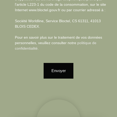
l'article L223-1 du code de la consommation, sur le site
Internet www.bloctel.gouv.fr ou par courrier adressé à :
Société Worldline, Service Bloctel, CS 61311, 41013
BLOIS CEDEX.
Pour en savoir plus sur le traitement de vos données
personnelles, veuillez consulter notre
politique de
confidentialité
.
Envoyer