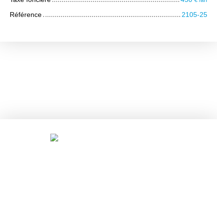
€ /an
Référence
2105-25