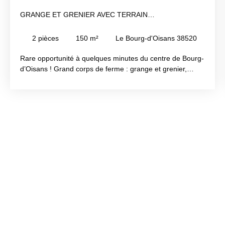
GRANGE ET GRENIER AVEC TERRAIN
CONSTRUCTIBLE
2
pièces
150
m²
Le Bourg-d'Oisans 38520
Rare opportunité à quelques minutes du centre de Bourg-
d’Oisans ! Grand corps de ferme : grange et grenier,
surface au sol de 85 m², hauteur d’environ 6 mètres. (
potentiel minimum de 250 m² ) avec terrain constructible
sous couvert d'une demande de CU selon projet Terrain
environ 1000 m² De nombreux projets sont envisageables
: rénovation, extension, activités artisanales ou agricoles
Exclusivité Vendéenne immobilier Montagne