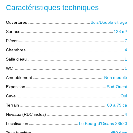
Caractéristiques techniques
Ouvertures
Bois/Double vitrage
Surface
123
m²
Pièces
7
Chambres
4
Salle d'eau
1
WC
1
Ameublement
Non meublé
Exposition
Sud-Ouest
Cave
Oui
Terrain
08 a 79 ca
Niveaux (RDC inclus)
4
Localisation
Le Bourg-d'Oisans 38520
Taxe foncière
450