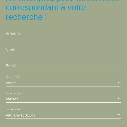
splendide bassin, confère
correspondant à votre
un charme incontestable
à ce bien rare sur le
recherche !
secteur.
Prénom
Nom
Email
Type d'offre
Vente
Type de bien
Maison
Localisation
Vaujany (38114)