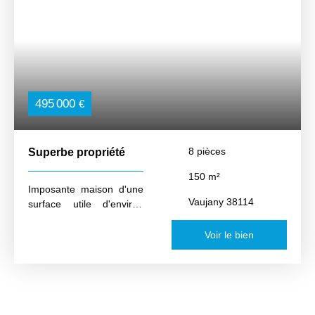
495 000
€
8
pièces
Superbe propriété
150
m²
Imposante maison d'une
Vaujany 38114
surface utile d'environ
290 m², dont 150 m²
habitables. Idéalement
Voir le bien
située à mi-chemin entre
la station et le village
d'Allemond, cette
propriété bénéficie d'une
superbe vue sur le lac du