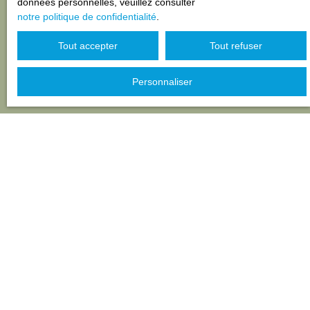
données personnelles, veuillez consulter
confidentialité
.
notre politique de confidentialité
.
Tout accepter
Tout refuser
Recevoir des annonces
Personnaliser
JE RECHERCHE UN BIEN
Vente appartement Le Bourg-d'Oisans (38520)
Vente maison Le Bourg-d'Oisans (38520)
Vente appartement Huez (38750)
Vente maison Livet-et-Gavet (38220)