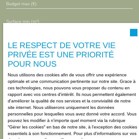
Budget max (€)
Surface min (m²)
Pièces min
LE RESPECT DE VOTRE VIE
PRIVÉE EST UNE PRIORITÉ
J'accepte le traitement de mes données personnelles
POUR NOUS
conformément au RGPD. Si vous ne souhaitez pas faire
l'objet de prospection commerciale par voie téléphonique,
Nous utilisons des cookies afin de vous offrir une expérience
vous pouvez vous inscrire gratuitement sur la liste
optimale et une communication pertinente sur notre site. Grace à
d'opposition au démarchage téléphonique, prévu par
ces technologies, nous pouvons vous proposer du contenu en
l'article L223-1 du code de la consommation, sur le site
rapport avec vos centres d'intérêt. Ils nous permettent également
Internet www.bloctel.gouv.fr ou par courrier adressé à :
d'améliorer la qualité de nos services et la convivialité de notre
site internet. Nous utiliserons uniquement les données
Société Worldline, Service Bloctel, CS 61311, 41013
personnelles pour lesquelles vous avez donné votre accord. Vous
BLOIS CEDEX.
pouvez les modifier à n'importe quel moment via la rubrique
″Gérer les cookies″ en bas de notre site, à l'exception des cookies
Pour en savoir plus sur le traitement de vos données
essentiels à son fonctionnement. Pour plus d'informations sur vos
personnelles, veuillez consulter notre
politique de