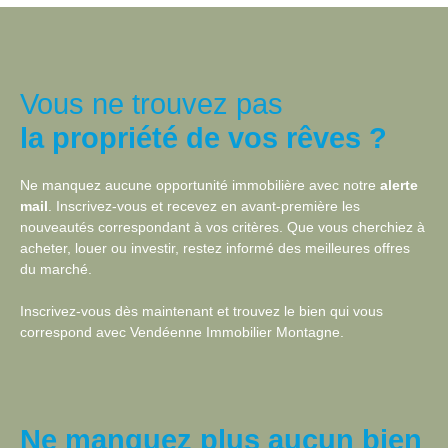
Verney. La proximité de la
station de Vaujany et du
télécabine d'Allemond
constitue un atout
supplémentaire, aussi
Vous ne trouvez pas
bien en été qu'en hiver.
la propriété de vos rêves ?
Cette maison se
compose d'un vaste
séjour avec cheminée,
Ne manquez aucune opportunité immobilière avec notre
alerte
d'une cuisine, d'un
mail
. Inscrivez-vous et recevez en avant-première les
bureau, de cinq
nouveautés correspondant à vos critères. Que vous cherchiez à
chambres, d'un sous-sol
acheter, louer ou investir, restez informé des meilleures offres
d'environ 85 m² et de
du marché.
combles aménageables
d'environ 60 m². Deux
Inscrivez-vous dès maintenant et trouvez le bien qui vous
balcons exposés plein
correspond avec
Vendéenne Immobilier Montagne.
sud sont accessibles
depuis le premier étage
et les combles. Une
magnifique terrasse,
agrémentée d'un
Ne manquez plus aucun bien