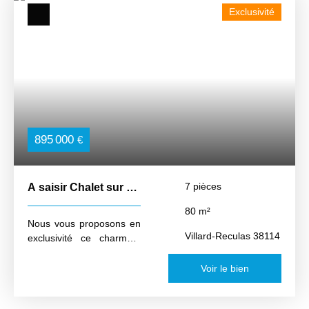
Exclusivité
895 000
€
7
pièces
A saisir Chalet sur 3
niveaux
80
m²
Nous vous proposons en
Villard-Reculas 38114
exclusivité ce charmant
chalet construit en 2003.
Développant une surface
Voir le bien
habitable d'environ 80 m²
et une surface utile