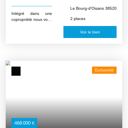
jardinet
Le Bourg-d'Oisans 38520
Intégré dans une
2
places
copropriété nous vous
proposons ce Car-
Port d'une surface
Voir le bien
abritée d'environ 21
m² disposant d'un
espace vert d'une
surface d'environ 134
m²
Exclusivité
468 000
€