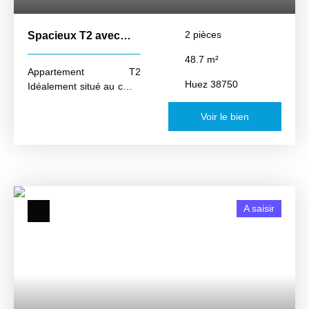
2
pièces
Spacieux T2 avec
Balcon sud
48.7
m²
Appartement T2
Huez 38750
Idéalement situé au cœur
de l’Alpe d’Huez, à
quelques pas de la très
Voir le bien
prisée Avenue des Jeux,
ce superbe T2 en
excellent état, proposé en
exclusivité, prend place
au sein d’une résidence
recherchée disposant de
A saisir
parkings. D’une surface
habitable d’environ 49
m², cet appartement
séduit par ses volumes
généreux et sa
distribution harmonieuse.
Il se compose d’une