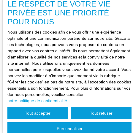
LE RESPECT DE VOTRE VIE
très
comprenant : 2
A saisir
lumineux L’apparteme
PRIVÉE EST UNE PRIORITÉ
chambres Grande
nt est en bon état
salle d’eau Séjour
POUR NOUS
général, prêt à être
avec cuisine ouverte
habité. Vous
Accès direct à une
Nous utilisons des cookies afin de vous offrir une expérience
bénéficierez
superbe terrasse
optimale et une communication pertinente sur notre site. Grace à
également, d’un
d’environ 45 m²
ces technologies, nous pouvons vous proposer du contenu en
garage fermé avec
Garage fermé avec
rapport avec vos centres d'intérêt. Ils nous permettent également
une belle mezzanine
mezzanine pour
d'améliorer la qualité de nos services et la convivialité de notre
pour du rangement
rangement
169 000
€
site internet. Nous utiliserons uniquement les données
supplémentaire Les
supplémentaire
personnelles pour lesquelles vous avez donné votre accord. Vous
atouts majeurs : Belle
Emplacement
pouvez les modifier à n'importe quel moment via la rubrique
surface idéale pour
recherché – Idéal
″Gérer les cookies″ en bas de notre site, à l'exception des cookies
3
pièces
T3
une famille ou
investissement
essentiels à son fonctionnement. Pour plus d'informations sur vos
résidence secondaire
60.01
m²
données personnelles, veuillez consulter
;Vue magnifique des
Ce T3 d’environ 60 m²
notre politique de confidentialité
.
Le Bourg-d'Oisans 38520
deux côtés de
se compose d’un
l’appartement
séjour lumineux,
Tout accepter
Tout refuser
;Environnement calme
d’une cuisine, d’une
Voir le bien
et très ensoleillé
salle de bains, de
Personnaliser
;Proximité immédiate
toilettes séparées